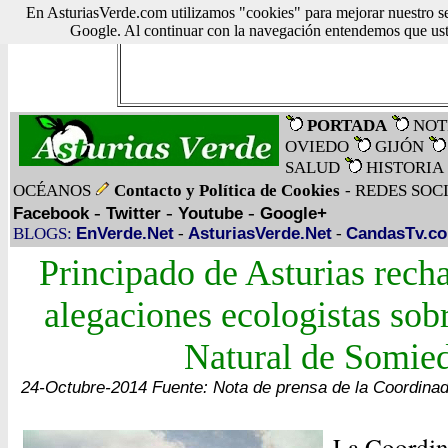
En AsturiasVerde.com utilizamos "cookies" para mejorar nuestro se
Google. Al continuar con la navegación entendemos que uste
PORTADA
NOT
OVIEDO
GIJÓN
SALUD
HISTORIA
OCÉANOS
Contacto y Política de Cookies
- REDES SOC
-
-
-
Facebook
Twitter
Youtube
Google+
BLOGS:
EnVerde.Net
-
AsturiasVerde.Net
-
CandasTv.c
Principado de Asturias recha
alegaciones ecologistas sob
Natural de Somie
24-Octubre-2014 Fuente: Nota de prensa de la Coordinad
La Coordin