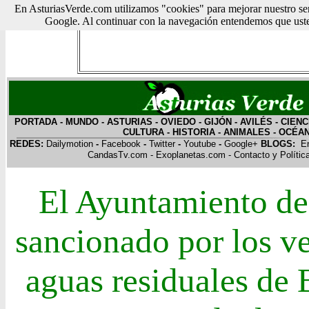
En AsturiasVerde.com utilizamos "cookies" para mejorar nuestro ser
Google. Al continuar con la navegación entendemos que usted
PORTADA
-
MUNDO
-
ASTURIAS
-
OVIEDO
-
GIJÓN
-
AVILÉS
-
CIENC
CULTURA
-
HISTORIA
-
ANIMALES
-
OCÉA
REDES:
Dailymotion
-
Facebook
-
Twitter
-
Youtube
-
Google+
BLOGS:
E
CandasTv.com
-
Exoplanetas.com
-
Contacto y Polític
El Ayuntamiento de
sancionado por los ve
aguas residuales de 