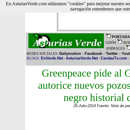
En AsturiasVerde.com utilizamos "cookies" para mejorar nuestro ser
navegación entendemos que usted
PORTADA
GIJÓN
AVI
ANIMALES
-
-
-
REDES SOCIALES:
Dailymotion
Facebook
Twitter
You
BLOGS:
EnVerde.Net
-
AsturiasVerde.Net
-
CandasTv.com
-
Greenpeace pide al 
autorice nuevos pozos
negro historial 
25-Julio-2014 Fuente: Nota de p