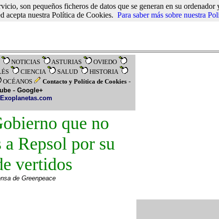
vicio, son pequeños ficheros de datos que se generan en su ordenador y
 acepta nuestra Política de Cookies.
Para saber más sobre nuestra Pol
NOTICIAS
ASTURIAS
OVIEDO
LÉS
CIENCIA
SALUD
HISTORIA
OCÉANOS
Contacto y Política de Cookies
-
-
tube
Google+
Exoplanetas.com
Gobierno que no
 a Repsol por su
de vertidos
rensa de Greenpeace