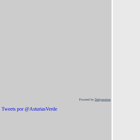
Powered by
Dailymotion
Tweets por @AsturiasVerde