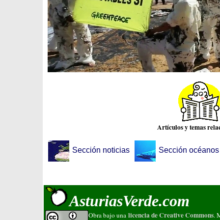
Artículos y temas rela
Sección noticias
Sección océanos 
AsturiasVerde.com
licencia de Creative Commons
Obra bajo una
. 